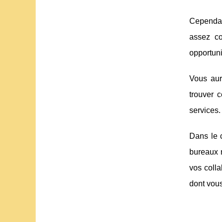
Cependant
assez co
opportuni
Vous aur
trouver 
services.
Dans le c
bureaux n
vos colla
dont vou