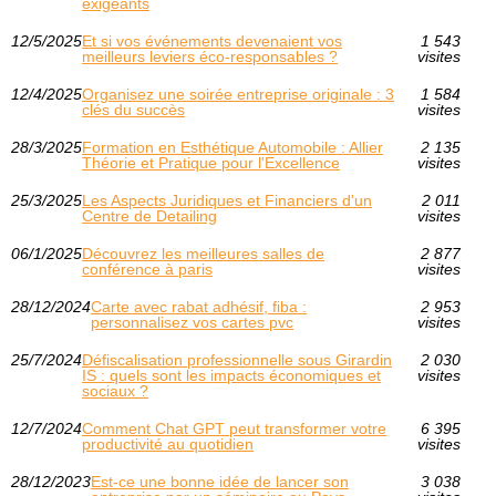
exigeants
12/5/2025
Et si vos événements devenaient vos
1 543
meilleurs leviers éco-responsables ?
visites
12/4/2025
Organisez une soirée entreprise originale : 3
1 584
clés du succès
visites
28/3/2025
Formation en Esthétique Automobile : Allier
2 135
Théorie et Pratique pour l'Excellence
visites
25/3/2025
Les Aspects Juridiques et Financiers d'un
2 011
Centre de Detailing
visites
06/1/2025
Découvrez les meilleures salles de
2 877
conférence à paris
visites
28/12/2024
Carte avec rabat adhésif, fiba :
2 953
personnalisez vos cartes pvc
visites
25/7/2024
Défiscalisation professionnelle sous Girardin
2 030
IS : quels sont les impacts économiques et
visites
sociaux ?
12/7/2024
Comment Chat GPT peut transformer votre
6 395
productivité au quotidien
visites
28/12/2023
Est-ce une bonne idée de lancer son
3 038